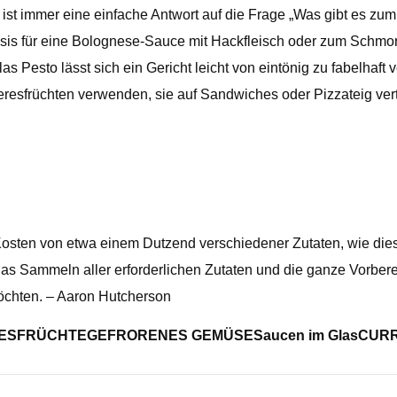
 ist immer eine einfache Antwort auf die Frage „Was gibt es z
sis für eine Bolognese-Sauce mit Hackfleisch oder zum Schmor
esto lässt sich ein Gericht leicht von eintönig zu fabelhaft v
resfrüchten verwenden, sie auf Sandwiches oder Pizzateig ve
Kosten von etwa einem Dutzend verschiedener Zutaten, wie dies
s Sammeln aller erforderlichen Zutaten und die ganze Vorberei
chten. – Aaron Hutcherson
ESFRÜCHTE
GEFRORENES GEMÜSE
Saucen im Glas
CUR