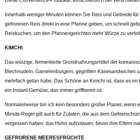
Diese Convenience-Produkte, einschließlich der verschiedene
Innerhalb weniger Minuten können Sie Reis und Getreide für 
gefrorenen Reis direkt in eine Pfanne geben, um schnell gebr
Reiskuchen, um den Pfannengerichten mehr Würze zu verlei
KIMCHI
Das würzige, fermentierte Grundnahrungsmittel der koreanisc
Blechnudeln, Garnelenburgern, gegrillten Käsesandwiches un
mehrfach getan habe. Das Schöne an Kimchi ist, dass es i
ein Instant-Gemüse, das immer griffbereit ist.
Normalerweise bin ich kein besonders großer Planer, wenn es 
Minute-Regel gilt auch für Zutaten, die aus dem Gefrierschra
vergessen haben, das Huhn aufzutauen, bevor ihre Eltern na
GEFRORENE MEERESFRÜCHTE