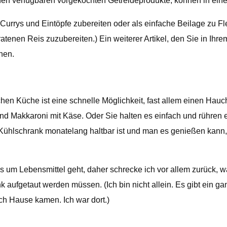
n verfügbaren vorgekochten Getreideprodukte, können in einem 
Currys und Eintöpfe zubereiten oder als einfache Beilage zu F
atenen Reis zuzubereiten.) Ein weiterer Artikel, den Sie in Ihr
hen.
hen Küche ist eine schnelle Möglichkeit, fast allem einen Hau
d Makkaroni mit Käse. Oder Sie halten es einfach und rühren e
m Kühlschrank monatelang haltbar ist und man es genießen ka
um Lebensmittel geht, daher schrecke ich vor allem zurück, was
nk aufgetaut werden müssen. (Ich bin nicht allein. Es gibt ein
ch Hause kamen. Ich war dort.)