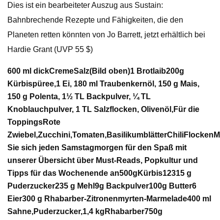
Dies ist ein bearbeiteter Auszug aus Sustain:
Bahnbrechende Rezepte und Fähigkeiten, die den
Planeten retten könnten von Jo Barrett, jetzt erhältlich bei
Hardie Grant (UVP 55 $)
600 ml dick
Creme
Salz
(Bild oben)
1 Brotlaib
200g
Kürbispüree,
1 Ei, 180 ml Traubenkernöl, 150 g Mais,
150 g Polenta, 1½ TL Backpulver, ¼ TL
Knoblauchpulver, 1 TL Salzflocken, Olivenöl,
Für die
Toppings
Rote
Zwiebel,
Zucchini,
Tomaten
,
Basilikumblätter
Chili
Flocken
M
Sie sich jeden Samstagmorgen für den Spaß mit
unserer Übersicht über Must-Reads, Popkultur und
Tipps für das Wochenende an
500g
Kürbis
12
315 g
Puderzucker
235 g Mehl
9g Backpulver100g Butter
6
Eier
300 g Rhabarber-Zitronenmyrten-Marmelade
400 ml
Sahne,
Puderzucker,
1,4 kg
Rhabarber
750g