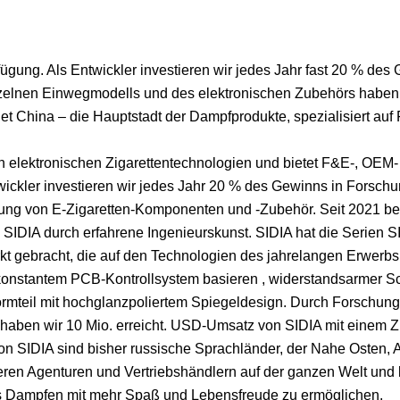
fügung. Als Entwickler investieren wir jedes Jahr fast 20 % des
inzelnen Einwegmodells und des elektronischen Zubehörs haben
et China – die Hauptstadt der Dampfprodukte, spezialisiert au
 in elektronischen Zigarettentechnologien und bietet F&E-, OE
wickler investieren wir jedes Jahr 20 % des Gewinns in Forsch
erung von E-Zigaretten-Komponenten und -Zubehör. Seit 2021 be
SIDIA durch erfahrene Ingenieurskunst. SIDIA hat die Serien S
t gebracht, die auf den Technologien des jahrelangen Erwerbs q
konstantem PCB-Kontrollsystem basieren , widerstandsarmer Sc
ormteil mit hochglanzpoliertem Spiegeldesign. Durch Forschun
aben wir 10 Mio. erreicht. USD-Umsatz von SIDIA mit einem Zi
on SIDIA sind bisher russische Sprachländer, der Nahe Osten
eren Agenturen und Vertriebshändlern auf der ganzen Welt und
s Dampfen mit mehr Spaß und Lebensfreude zu ermöglichen.