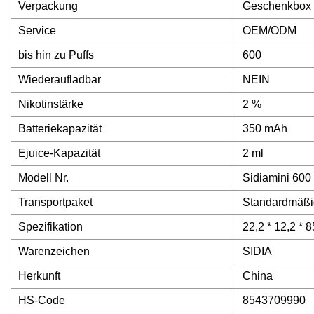
Verpackung
Geschenkbox
Service
OEM/ODM
bis hin zu Puffs
600
Wiederaufladbar
NEIN
Nikotinstärke
2 %
Batteriekapazität
350 mAh
Ejuice-Kapazität
2 ml
Modell Nr.
Sidiamini 600
Transportpaket
Standardmäßi
Spezifikation
22,2 * 12,2 * 
Warenzeichen
SIDIA
Herkunft
China
HS-Code
8543709990