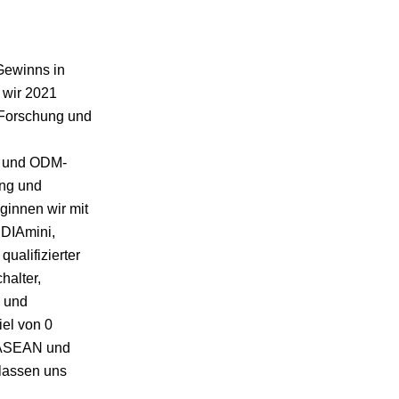
 Gewinns in
 wir 2021
f Forschung und
M- und ODM-
ung und
ginnen wir mit
IDIAmini,
ualifizierter
halter,
g und
el von 0
, ASEAN und
 lassen uns