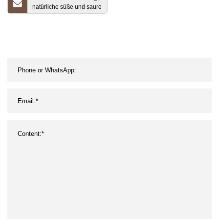
natürliche süße und saure
Weißdorn-Bällchen-
Snacks, Bio-
Lebensmittelqualität,
biologisch