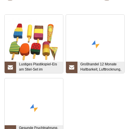
Lustiges Plastikspiel-Eis
Großhandel 12 Monate
am Stiel-Set im
Haltbarkeit, Lufttrocknung,
Großhandel, Spielzeug
konservierte Früchte,
für Kinder
getrocknete Kirschen
Gesunde Fruchtnahrung,