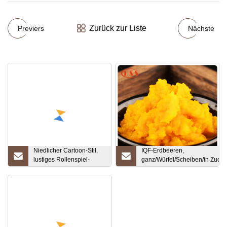
Zurück zur Liste
Previers
Nächste
Niedlicher Cartoon-Stil,
IQF-Erdbeeren,
lustiges Rollenspiel-
ganz/Würfel/Scheiben/in Zucke
Spielzeug für Kinder,
Güteklasse A/A+B/B,
Eiswagen-Spielzeug
Gastronomie/Einzelhandel/Indu
Erdbeerpüree mit Kernen/ohn
Kerne, gefrorene Erdbeeren