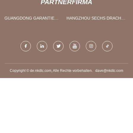
PARTNERFIRMA
GUANGDONG GARANTIE
HANGZHOU SECHS DRACHE
SENSOR TECHNOLOGIE CO.,
TEXTIL CO., LTD
LTD.
Copyright © de.nkdtc.com, Alle Rechte vorbehalten.
dave@nkdtc.com